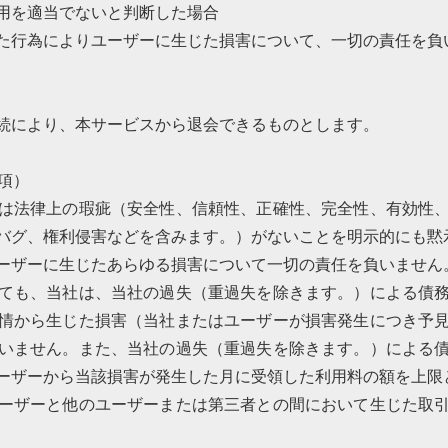
用を適当でないと判断した場合
た行為によりユーザーに生じた損害について、一切の責任を負
続により、本サービスから退会できるものとします。
項）
は法律上の瑕疵（安全性、信頼性、正確性、完全性、有効性
バグ、権利侵害などを含みます。）がないことを明示的にも黙
ーザーに生じたあらゆる損害について一切の責任を負いません
ても、当社は、当社の過失（重過失を除きます。）による債
情から生じた損害（当社またはユーザーが損害発生につき予
いません。また、当社の過失（重過失を除きます。）による
ーザーから当該損害が発生した月に受領した利用料の額を上限
ーザーと他のユーザーまたは第三者との間において生じた取